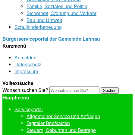
Familie, Soziales und Politik
Sicherheit, Ordnung und Verkehr
Bau und Umwelt
Schulkinderbetreuung
Bürgerserviceportal der Gemeinde Lahnau
Kurzmenü
Anmelden
Datenschutz
Impressum
Volltextsuche
Wonach suchen Sie?
Suchen
Hauptmenü
Serviceportal
Allgemeiner Service und Anfragen
Digitaler Briefkasten
Steuern, Gebühren und Beiträge