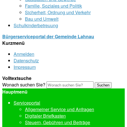
Familie, Soziales und Politik
Sicherheit, Ordnung und Verkehr
Bau und Umwelt
Schulkinderbetreuung
Bürgerserviceportal der Gemeinde Lahnau
Kurzmenü
Anmelden
Datenschutz
Impressum
Volltextsuche
Wonach suchen Sie?
Suchen
Hauptmenü
Serviceportal
Allgemeiner Service und Anfragen
Digitaler Briefkasten
Steuern, Gebühren und Beiträge