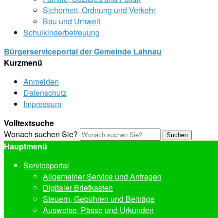
Sicherheit, Ordnung und Verkehr
Bau und Umwelt
Schulkinderbetreuung
Bürgerserviceportal der Gemeinde Lahnau
Kurzmenü
Anmelden
Datenschutz
Impressum
Volltextsuche
Wonach suchen Sie?
Suchen
Hauptmenü
Serviceportal
Allgemeiner Service und Anfragen
Digitaler Briefkasten
Steuern, Gebühren und Beiträge
Ausweise, Pässe und Urkunden