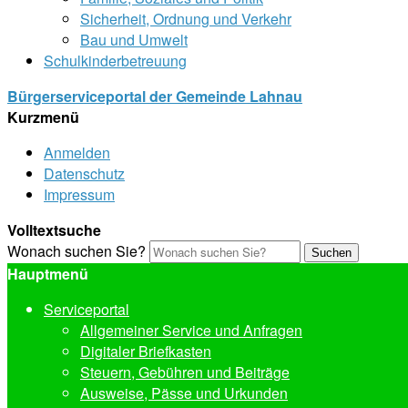
Sicherheit, Ordnung und Verkehr
Bau und Umwelt
Schulkinderbetreuung
Bürgerserviceportal der Gemeinde Lahnau
Kurzmenü
Anmelden
Datenschutz
Impressum
Volltextsuche
Wonach suchen Sie?
Suchen
Hauptmenü
Serviceportal
Allgemeiner Service und Anfragen
Digitaler Briefkasten
Steuern, Gebühren und Beiträge
Ausweise, Pässe und Urkunden