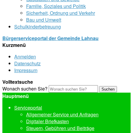
Familie, Soziales und Politik
Sicherheit, Ordnung und Verkehr
Bau und Umwelt
Schulkinderbetreuung
Bürgerserviceportal der Gemeinde Lahnau
Kurzmenü
Anmelden
Datenschutz
Impressum
Volltextsuche
Wonach suchen Sie?
Suchen
Hauptmenü
Serviceportal
Allgemeiner Service und Anfragen
Digitaler Briefkasten
Steuern, Gebühren und Beiträge