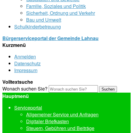
Familie, Soziales und Politik
Sicherheit, Ordnung und Verkehr
Bau und Umwelt
Schulkinderbetreuung
Bürgerserviceportal der Gemeinde Lahnau
Kurzmenü
Anmelden
Datenschutz
Impressum
Volltextsuche
Wonach suchen Sie?
Suchen
Hauptmenü
Serviceportal
Allgemeiner Service und Anfragen
Digitaler Briefkasten
Steuern, Gebühren und Beiträge